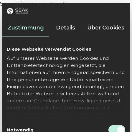
Something went wrong!
Zustimmung
Details
Über Cookies
Diese Webseite verwendet Cookies
Auf unserer Webseite werden Cookies und
Drittanbietertechnologien eingesetzt, die
Informationen auf Ihrem Endgerät speichern und
Ihre personenbezogenen Daten verarbeiten.
Einige davon werden zwingend benötigt, um den
Betrieb der Webseite sicherzustellen, während
andere auf Grundlage Ihrer Einwilligung gesetzt
werden. Sofern Sie Ihre Zustimmung erteilt
haben, setzen wir Dienste der Anbieter Google
und Hubspot ein, um auf unserer Webseite
Einwilligungsauswahl
Besuchermessung durchzuführen und die
Notwendig